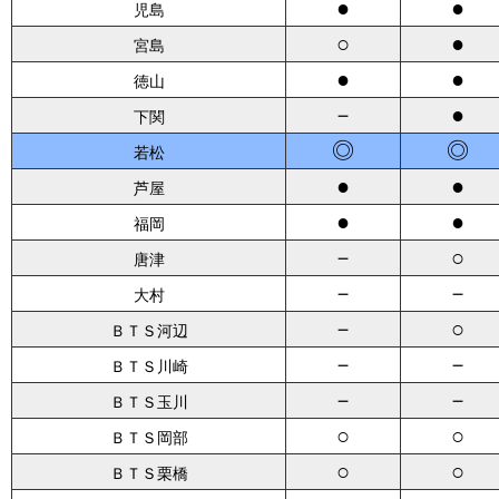
●
●
児島
○
●
宮島
●
●
徳山
－
●
下関
◎
◎
若松
●
●
芦屋
●
●
福岡
－
○
唐津
－
－
大村
－
○
ＢＴＳ河辺
－
－
ＢＴＳ川崎
－
－
ＢＴＳ玉川
○
○
ＢＴＳ岡部
○
○
ＢＴＳ栗橋