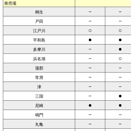
発売場
－
－
桐生
－
－
戸田
○
○
江戸川
●
●
平和島
－
●
多摩川
－
○
浜名湖
－
－
蒲郡
－
－
常滑
－
－
津
－
●
三国
●
●
尼崎
－
－
鳴門
－
－
丸亀