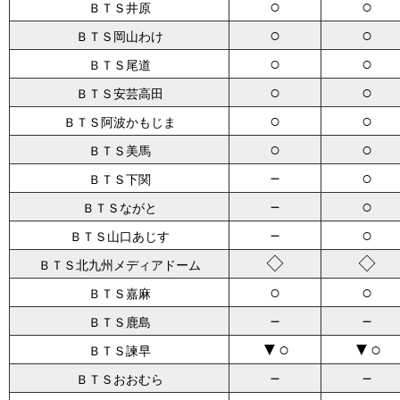
○
○
ＢＴＳ井原
○
○
ＢＴＳ岡山わけ
○
○
ＢＴＳ尾道
○
○
ＢＴＳ安芸高田
○
○
ＢＴＳ阿波かもじま
○
○
ＢＴＳ美馬
－
○
ＢＴＳ下関
－
○
ＢＴＳながと
－
○
ＢＴＳ山口あじす
◇
◇
ＢＴＳ北九州メディアドーム
○
○
ＢＴＳ嘉麻
－
－
ＢＴＳ鹿島
▼○
▼○
ＢＴＳ諫早
－
－
ＢＴＳおおむら