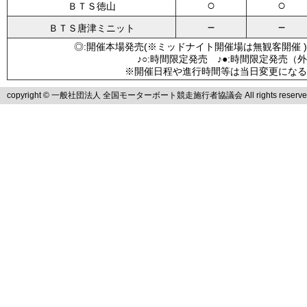
○
○
ＢＴＳ徳山
－
－
ＢＴＳ唐津ミニット
◎:開催本場発売(※ミッドナイト開催場は無観客開催 )
♪○:時間限定発売 ♪●:時間限定発売（
※開催日程や進行時間等は当日変更になる
copyright © 一般社団法人 全国モーターボート競走施行者協議会 All rights reserve