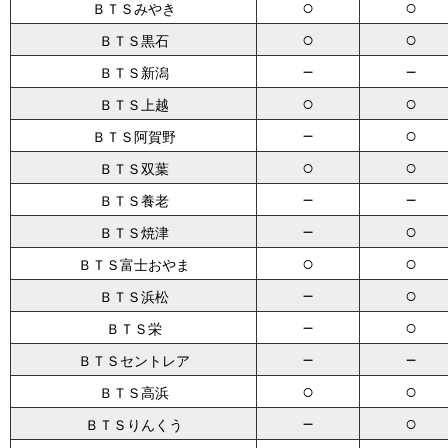
○
○
ＢＴＳみやき
○
○
ＢＴＳ黒石
－
－
ＢＴＳ新潟
○
○
ＢＴＳ上越
－
○
ＢＴＳ阿賀野
○
○
ＢＴＳ双葉
－
－
ＢＴＳ養老
－
○
ＢＴＳ焼津
○
○
ＢＴＳ富士おやま
－
○
ＢＴＳ浜松
－
○
ＢＴＳ栄
－
－
ＢＴＳセントレア
○
○
ＢＴＳ高浜
－
○
ＢＴＳりんくう