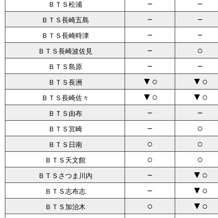
－
－
ＢＴＳ松浦
－
－
ＢＴＳ長崎五島
－
－
ＢＴＳ長崎時津
－
○
ＢＴＳ長崎波佐見
－
－
ＢＴＳ島原
▼○
▼○
ＢＴＳ長洲
▼○
▼○
ＢＴＳ長崎佐々
－
－
ＢＴＳ由布
－
○
ＢＴＳ宮崎
○
○
ＢＴＳ日南
○
○
ＢＴＳ天文館
－
▼○
ＢＴＳさつま川内
－
▼○
ＢＴＳ志布志
○
▼○
ＢＴＳ加治木