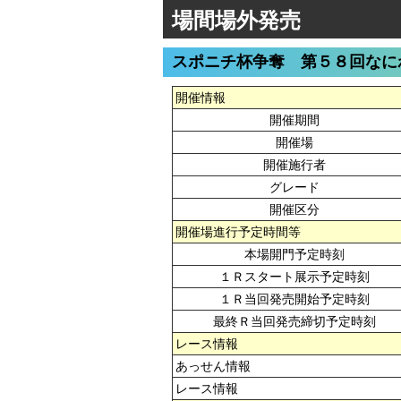
場間場外発売
スポニチ杯争奪 第５８回なに
開催情報
開催期間
開催場
開催施行者
グレード
開催区分
開催場進行予定時間等
本場開門予定時刻
１Ｒスタート展示予定時刻
１Ｒ当回発売開始予定時刻
最終Ｒ当回発売締切予定時刻
レース情報
あっせん情報
レース情報