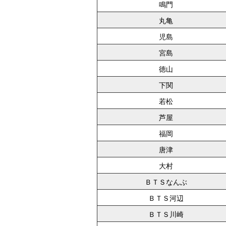
鳴門
丸亀
児島
宮島
徳山
下関
若松
芦屋
福岡
唐津
大村
ＢＴＳなんぶ
ＢＴＳ河辺
ＢＴＳ川崎