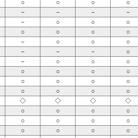
○
○
○
○
－
－
－
－
－
○
○
○
○
○
○
○
－
○
○
○
－
－
－
○
－
○
○
○
○
○
○
○
○
○
○
○
○
○
○
○
◇
◇
◇
◇
○
○
○
○
○
○
○
○
○
○
○
○