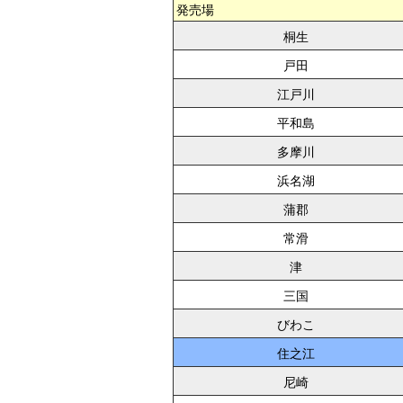
発売場
桐生
戸田
江戸川
平和島
多摩川
浜名湖
蒲郡
常滑
津
三国
びわこ
住之江
尼崎