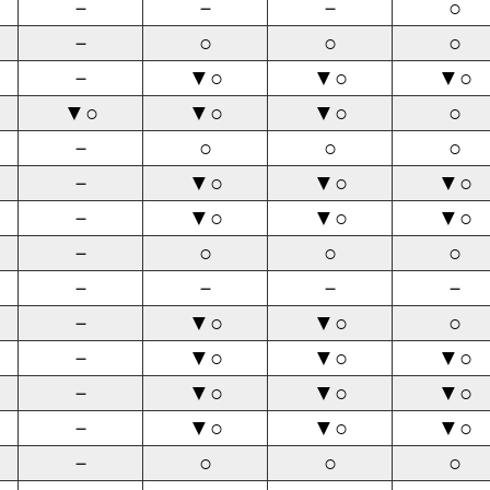
－
－
－
○
－
○
○
○
－
▼○
▼○
▼○
▼○
▼○
▼○
○
－
○
○
○
－
▼○
▼○
▼○
－
▼○
▼○
▼○
－
○
○
○
－
－
－
－
－
▼○
▼○
○
－
▼○
▼○
▼○
－
▼○
▼○
▼○
－
▼○
▼○
▼○
－
○
○
○