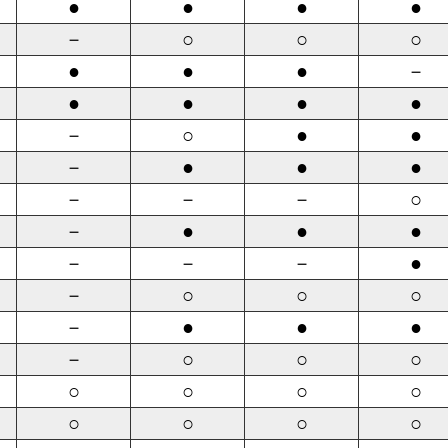
●
●
●
●
－
○
○
○
●
●
●
－
●
●
●
●
－
○
●
●
－
●
●
●
－
－
－
○
－
●
●
●
－
－
－
●
－
○
○
○
－
●
●
●
－
○
○
○
○
○
○
○
○
○
○
○