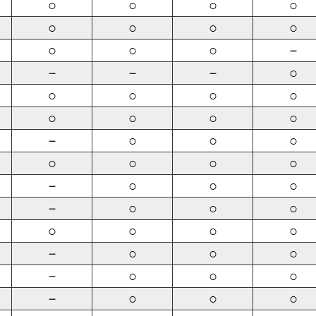
○
○
○
○
○
○
○
○
○
○
○
－
－
－
－
○
○
○
○
○
○
○
○
○
－
○
○
○
○
○
○
○
－
○
○
○
－
○
○
○
○
○
○
○
－
○
○
○
－
○
○
○
－
○
○
○