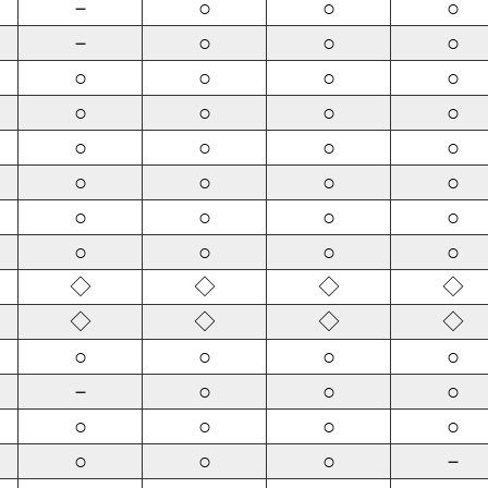
－
○
○
○
－
○
○
○
○
○
○
○
○
○
○
○
○
○
○
○
○
○
○
○
○
○
○
○
○
○
○
○
◇
◇
◇
◇
◇
◇
◇
◇
○
○
○
○
－
○
○
○
○
○
○
○
○
○
○
－