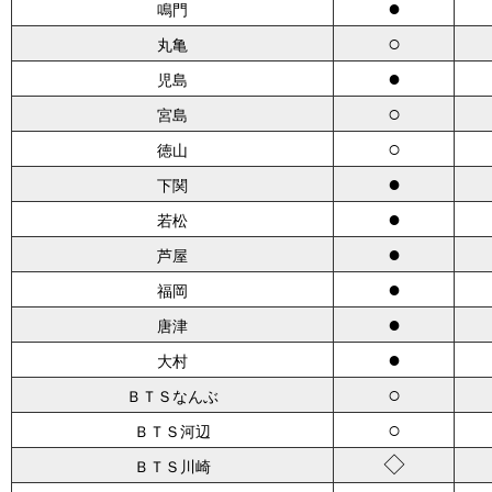
●
鳴門
○
丸亀
●
児島
○
宮島
○
徳山
●
下関
●
若松
●
芦屋
●
福岡
●
唐津
●
大村
○
ＢＴＳなんぶ
○
ＢＴＳ河辺
◇
ＢＴＳ川崎