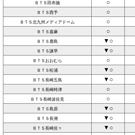
○
ＢＴＳ田布施
○
ＢＴＳ西予
○
ＢＴＳ北九州メディアドーム
○
ＢＴＳ嘉麻
▼○
ＢＴＳ鹿島
▼○
ＢＴＳ諫早
○
ＢＴＳおおむら
▼○
ＢＴＳ松浦
▼○
ＢＴＳ長崎五島
○
ＢＴＳ長崎時津
○
ＢＴＳ長崎波佐見
▼○
ＢＴＳ島原
▼○
ＢＴＳ長洲
▼○
ＢＴＳ長崎佐々