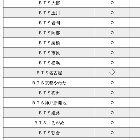
○
ＢＴＳ大郷
○
ＢＴＳ玉川
○
ＢＴＳ岩間
○
ＢＴＳ岡部
○
ＢＴＳ栗橋
○
ＢＴＳ市原
○
ＢＴＳ横浜
◇
ＢＴＳ名古屋
○
ＢＴＳ京都やわた
○
ＢＴＳ梅田
○
ＢＴＳ神戸新開地
○
ＢＴＳ姫路
○
ＢＴＳまるがめ
○
ＢＴＳ朝倉