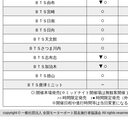
▼○
ＢＴＳ由布
○
ＢＴＳ宮崎
○
ＢＴＳ日南
○
ＢＴＳ日向
○
ＢＴＳ天文館
○
ＢＴＳさつま川内
▼○
ＢＴＳ志布志
▼○
ＢＴＳ加治木
○
ＢＴＳ徳山
－
ＢＴＳ唐津ミニット
◎:開催本場発売(※ミッドナイト開催場は無観客開催 )
♪○:時間限定発売 ♪●:時間限定発売（
※開催日程や進行時間等は当日変更になる
copyright © 一般社団法人 全国モーターボート競走施行者協議会 All rights reserve