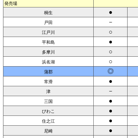
発売場
●
桐生
－
戸田
○
江戸川
●
平和島
○
多摩川
○
浜名湖
◎
蒲郡
●
常滑
－
津
●
三国
●
びわこ
●
住之江
●
尼崎