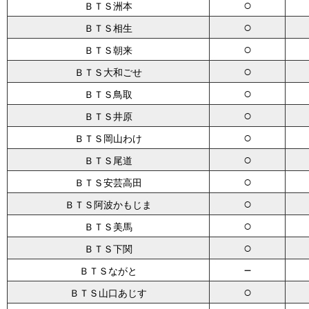
○
ＢＴＳ洲本
○
ＢＴＳ相生
○
ＢＴＳ朝来
○
ＢＴＳ大和ごせ
○
ＢＴＳ鳥取
○
ＢＴＳ井原
○
ＢＴＳ岡山わけ
○
ＢＴＳ尾道
○
ＢＴＳ安芸高田
○
ＢＴＳ阿波かもじま
○
ＢＴＳ美馬
○
ＢＴＳ下関
－
ＢＴＳながと
○
ＢＴＳ山口あじす