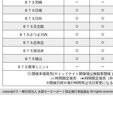
－
－
ＢＴＳ宮崎
○
○
ＢＴＳ日南
○
○
ＢＴＳ日向
○
○
ＢＴＳ天文館
○
○
ＢＴＳさつま川内
○
○
ＢＴＳ志布志
○
○
ＢＴＳ加治木
○
○
ＢＴＳ徳山
－
－
ＢＴＳ唐津ミニット
◎:開催本場発売(※ミッドナイト開催場は無観客開催 )
♪○:時間限定発売 ♪●:時間限定発売（
※開催日程や進行時間等は当日変更になる
copyright © 一般社団法人 全国モーターボート競走施行者協議会 All rights reserve