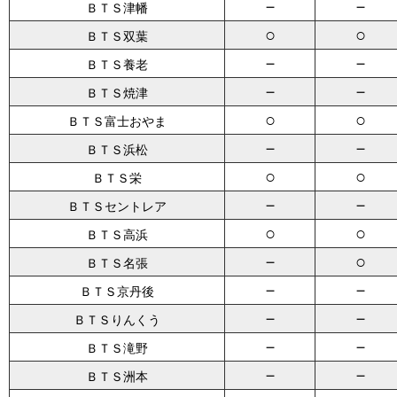
－
－
ＢＴＳ津幡
○
○
ＢＴＳ双葉
－
－
ＢＴＳ養老
－
－
ＢＴＳ焼津
○
○
ＢＴＳ富士おやま
－
－
ＢＴＳ浜松
○
○
ＢＴＳ栄
－
－
ＢＴＳセントレア
○
○
ＢＴＳ高浜
－
○
ＢＴＳ名張
－
－
ＢＴＳ京丹後
－
－
ＢＴＳりんくう
－
－
ＢＴＳ滝野
－
－
ＢＴＳ洲本