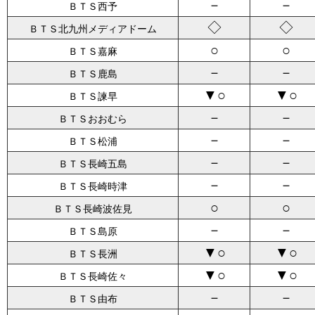
－
－
ＢＴＳ西予
◇
◇
ＢＴＳ北九州メディアドーム
○
○
ＢＴＳ嘉麻
－
－
ＢＴＳ鹿島
▼○
▼○
ＢＴＳ諫早
－
－
ＢＴＳおおむら
－
－
ＢＴＳ松浦
－
－
ＢＴＳ長崎五島
－
－
ＢＴＳ長崎時津
○
○
ＢＴＳ長崎波佐見
－
－
ＢＴＳ島原
▼○
▼○
ＢＴＳ長洲
▼○
▼○
ＢＴＳ長崎佐々
－
－
ＢＴＳ由布