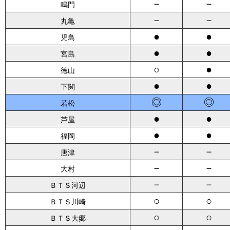
－
－
鳴門
－
－
丸亀
●
●
児島
●
●
宮島
○
●
徳山
●
●
下関
◎
◎
若松
●
●
芦屋
●
●
福岡
－
－
唐津
－
－
大村
－
－
ＢＴＳ河辺
○
○
ＢＴＳ川崎
○
○
ＢＴＳ大郷