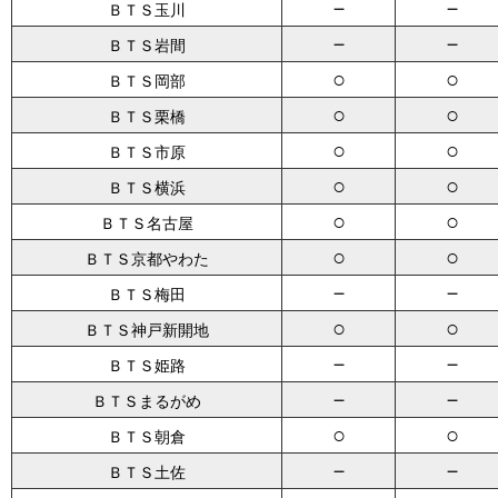
－
－
ＢＴＳ玉川
－
－
ＢＴＳ岩間
○
○
ＢＴＳ岡部
○
○
ＢＴＳ栗橋
○
○
ＢＴＳ市原
○
○
ＢＴＳ横浜
○
○
ＢＴＳ名古屋
○
○
ＢＴＳ京都やわた
－
－
ＢＴＳ梅田
○
○
ＢＴＳ神戸新開地
－
－
ＢＴＳ姫路
－
－
ＢＴＳまるがめ
○
○
ＢＴＳ朝倉
－
－
ＢＴＳ土佐