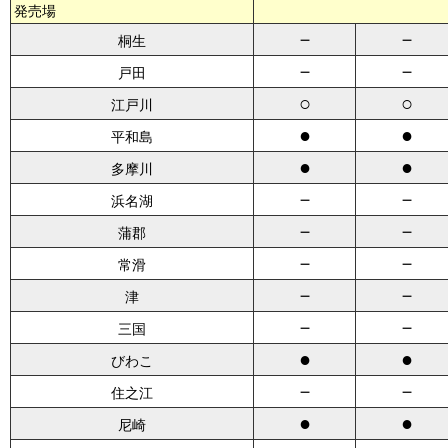
発売場
－
－
桐生
－
－
戸田
○
○
江戸川
●
●
平和島
●
●
多摩川
－
－
浜名湖
－
－
蒲郡
－
－
常滑
－
－
津
－
－
三国
●
●
びわこ
－
－
住之江
●
●
尼崎