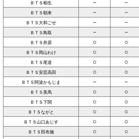
－
－
ＢＴＳ相生
－
－
ＢＴＳ朝来
－
－
ＢＴＳ大和ごせ
－
－
ＢＴＳ鳥取
○
○
ＢＴＳ井原
○
○
ＢＴＳ岡山わけ
○
○
ＢＴＳ尾道
○
○
ＢＴＳ安芸高田
－
－
ＢＴＳ阿波かもじま
○
○
ＢＴＳ美馬
○
○
ＢＴＳ下関
○
○
ＢＴＳながと
○
○
ＢＴＳ山口あじす
○
○
ＢＴＳ田布施