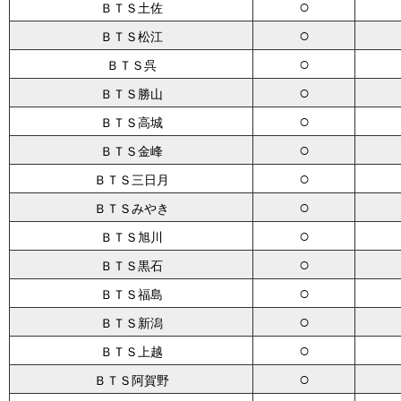
○
ＢＴＳ土佐
○
ＢＴＳ松江
○
ＢＴＳ呉
○
ＢＴＳ勝山
○
ＢＴＳ高城
○
ＢＴＳ金峰
○
ＢＴＳ三日月
○
ＢＴＳみやき
○
ＢＴＳ旭川
○
ＢＴＳ黒石
○
ＢＴＳ福島
○
ＢＴＳ新潟
○
ＢＴＳ上越
○
ＢＴＳ阿賀野