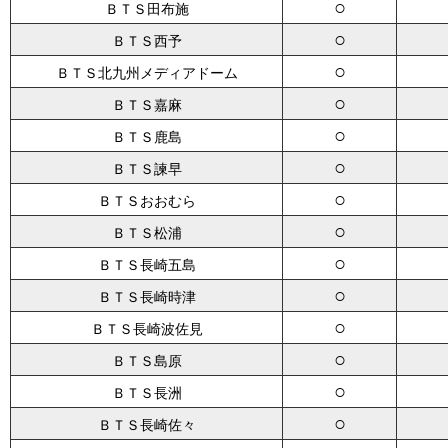
○
ＢＴＳ田布施
○
ＢＴＳ西予
○
ＢＴＳ北九州メディアドーム
○
ＢＴＳ嘉麻
○
ＢＴＳ鹿島
○
ＢＴＳ諫早
○
ＢＴＳおおむら
○
ＢＴＳ松浦
○
ＢＴＳ長崎五島
○
ＢＴＳ長崎時津
○
ＢＴＳ長崎波佐見
○
ＢＴＳ島原
○
ＢＴＳ長洲
○
ＢＴＳ長崎佐々