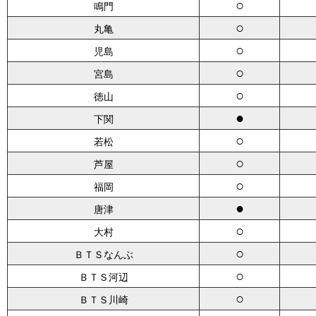
○
鳴門
○
丸亀
○
児島
○
宮島
○
徳山
●
下関
○
若松
○
芦屋
○
福岡
●
唐津
○
大村
○
ＢＴＳなんぶ
○
ＢＴＳ河辺
○
ＢＴＳ川崎