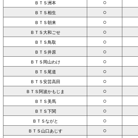
○
ＢＴＳ洲本
○
ＢＴＳ相生
○
ＢＴＳ朝来
○
ＢＴＳ大和ごせ
○
ＢＴＳ鳥取
○
ＢＴＳ井原
○
ＢＴＳ岡山わけ
○
ＢＴＳ尾道
○
ＢＴＳ安芸高田
○
ＢＴＳ阿波かもじま
○
ＢＴＳ美馬
○
ＢＴＳ下関
○
ＢＴＳながと
○
ＢＴＳ山口あじす