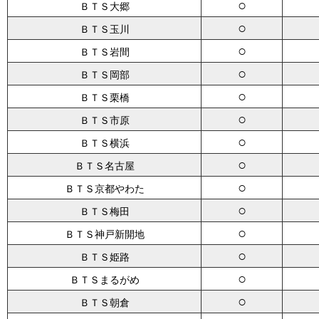
○
ＢＴＳ大郷
○
ＢＴＳ玉川
○
ＢＴＳ岩間
○
ＢＴＳ岡部
○
ＢＴＳ栗橋
○
ＢＴＳ市原
○
ＢＴＳ横浜
○
ＢＴＳ名古屋
○
ＢＴＳ京都やわた
○
ＢＴＳ梅田
○
ＢＴＳ神戸新開地
○
ＢＴＳ姫路
○
ＢＴＳまるがめ
○
ＢＴＳ朝倉