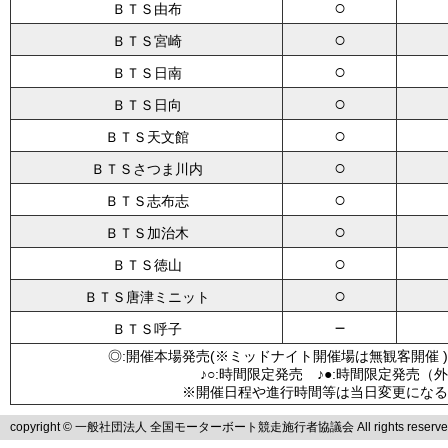
○
ＢＴＳ由布
○
ＢＴＳ宮崎
○
ＢＴＳ日南
○
ＢＴＳ日向
○
ＢＴＳ天文館
○
ＢＴＳさつま川内
○
ＢＴＳ志布志
○
ＢＴＳ加治木
○
ＢＴＳ徳山
○
ＢＴＳ唐津ミニット
－
ＢＴＳ呼子
◎:開催本場発売(※ミッドナイト開催場は無観客開催 )
♪○:時間限定発売 ♪●:時間限定発売（
※開催日程や進行時間等は当日変更になる
copyright © 一般社団法人 全国モーターボート競走施行者協議会 All rights reserve