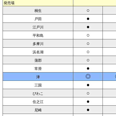
発売場
○
桐生
●
戸田
●
江戸川
○
平和島
○
多摩川
○
浜名湖
○
蒲郡
●
常滑
◎
津
●
三国
○
びわこ
●
住之江
●
尼崎