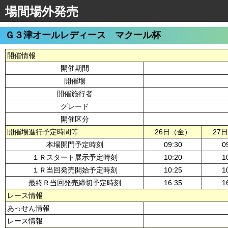
場間場外発売
Ｇ３津オールレディース マクール杯
開催情報
開催期間
開催場
開催施行者
グレード
開催区分
開催場進行予定時間等
26日（金）
27
本場開門予定時刻
09:30
0
１Ｒスタート展示予定時刻
10:20
1
１Ｒ当回発売開始予定時刻
10:25
1
最終Ｒ当回発売締切予定時刻
16:35
1
レース情報
あっせん情報
レース情報