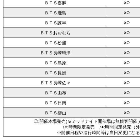
♪○
ＢＴＳ嘉麻
♪○
ＢＴＳ鹿島
♪○
ＢＴＳ諫早
♪○
ＢＴＳおおむら
♪○
ＢＴＳ松浦
♪○
ＢＴＳ長崎時津
♪○
ＢＴＳ島原
♪○
ＢＴＳ長洲
♪○
ＢＴＳ長崎佐々
♪○
ＢＴＳ由布
♪○
ＢＴＳ日南
♪○
ＢＴＳ徳山
◎:開催本場発売(※ミッドナイト開催場は無観客開催 )
♪○:時間限定発売 ♪●:時間限定発売（
※開催日程や進行時間等は当日変更になる