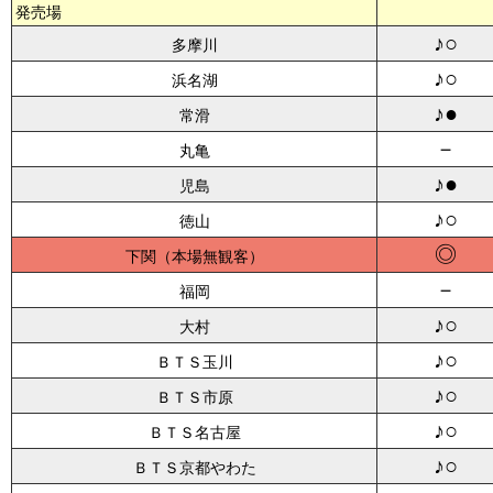
発売場
♪○
多摩川
♪○
浜名湖
♪●
常滑
－
丸亀
♪●
児島
♪○
徳山
◎
下関
－
福岡
♪○
大村
♪○
ＢＴＳ玉川
♪○
ＢＴＳ市原
♪○
ＢＴＳ名古屋
♪○
ＢＴＳ京都やわた