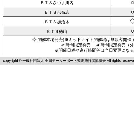
ＢＴＳさつま川内
ＢＴＳ志布志
ＢＴＳ加治木
ＢＴＳ徳山
◎:開催本場発売(※ミッドナイト開催場は無観客開催 )
♪○:時間限定発売 ♪●:時間限定発売（
※開催日程や進行時間等は当日変更になる
copyright © 一般社団法人 全国モーターボート競走施行者協議会 All rights reserve