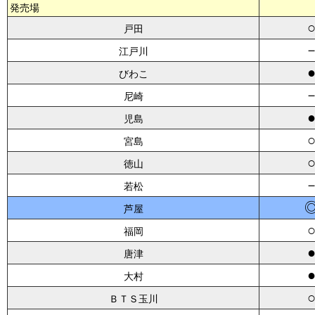
発売場
戸田
江戸川
びわこ
尼崎
児島
宮島
徳山
若松
芦屋
福岡
唐津
大村
ＢＴＳ玉川