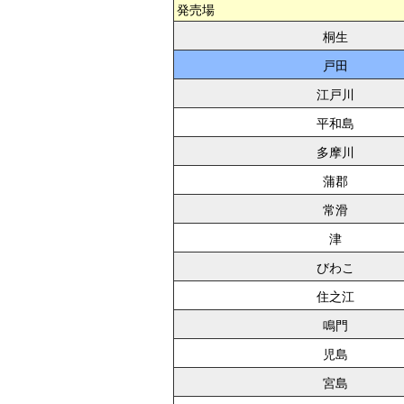
発売場
桐生
戸田
江戸川
平和島
多摩川
蒲郡
常滑
津
びわこ
住之江
鳴門
児島
宮島