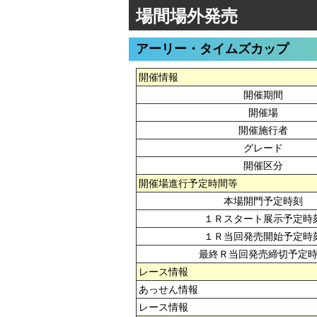
場間場外発売
アーリー・タイムズカップ
開催情報
開催期間
開催場
開催施行者
グレード
開催区分
開催場進行予定時間等
本場開門予定時刻
１Ｒスタート展示予定時
１Ｒ当回発売開始予定時
最終Ｒ当回発売締切予定
レース情報
あっせん情報
レース情報