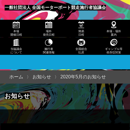
発売
一般社団法人 全国モーターボート競走施行者協議会
日程
メニュー
簡易
本場
場外
簡易
本場・場外
日程
開催日程
発売日程
日程
案内
本
当協議会
施行者
全国総合
ギャンブル等
について
関連情報
払戻
依存症対策
場・
場外
案内
ホーム
お知らせ
2020年5月のお知らせ
当協
お知らせ
議会
につ
いて
施行