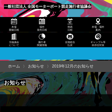
発売
一般社団法人 全国モーターボート競走施行者協議会
日程
メニュー
簡易
本場
場外
簡易
本場・場外
日程
開催日程
発売日程
日程
案内
本
当協議会
施行者
全国総合
ギャンブル等
について
関連情報
払戻
依存症対策
場・
場外
案内
ホーム
お知らせ
2019年12月のお知らせ
当協
お知らせ
議会
につ
いて
施行