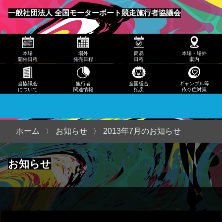
発売
一般社団法人 全国モーターボート競走施行者協議会
日程
メニュー
簡易
本場
場外
簡易
本場・場外
日程
開催日程
発売日程
日程
案内
本
当協議会
施行者
全国総合
ギャンブル等
について
関連情報
払戻
依存症対策
場・
場外
案内
ホーム
お知らせ
2013年7月のお知らせ
当協
お知らせ
議会
につ
いて
施行