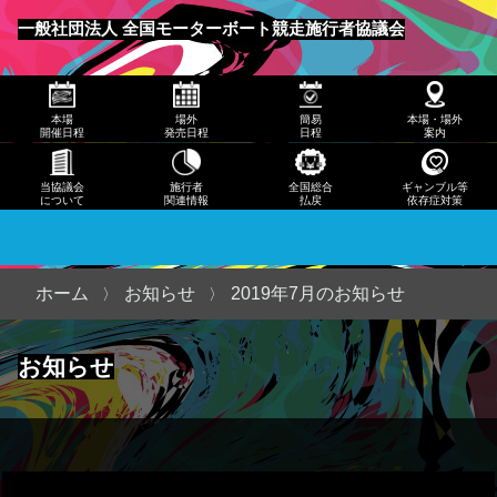
発売
一般社団法人 全国モーターボート競走施行者協議会
日程
メニュー
簡易
本場
場外
簡易
本場・場外
日程
開催日程
発売日程
日程
案内
本
当協議会
施行者
全国総合
ギャンブル等
について
関連情報
払戻
依存症対策
場・
場外
案内
ホーム
お知らせ
2019年7月のお知らせ
当協
お知らせ
議会
につ
いて
施行