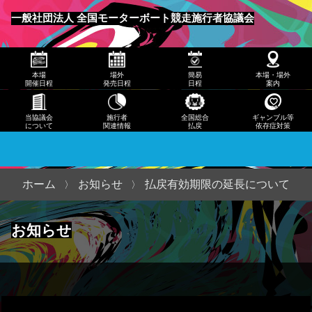
発売
一般社団法人 全国モーターボート競走施行者協議会
日程
メニュー
簡易
本場
場外
簡易
本場・場外
日程
開催日程
発売日程
日程
案内
本
当協議会
施行者
全国総合
ギャンブル等
について
関連情報
払戻
依存症対策
場・
場外
案内
ホーム
お知らせ
払戻有効期限の延長について
当協
お知らせ
議会
につ
いて
施行