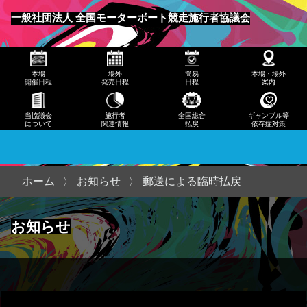
発売
一般社団法人 全国モーターボート競走施行者協議会
日程
メニュー
簡易
本場
場外
簡易
本場・場外
日程
開催日程
発売日程
日程
案内
本
当協議会
施行者
全国総合
ギャンブル等
について
関連情報
払戻
依存症対策
場・
場外
案内
ホーム
お知らせ
郵送による臨時払戻
当協
お知らせ
議会
につ
いて
施行