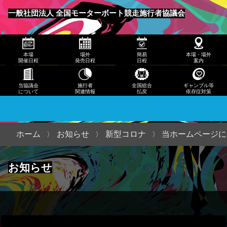
発売
一般社団法人 全国モーターボート競走施行者協議会
日程
メニュー
簡易
本場
場外
簡易
本場・場外
日程
開催日程
発売日程
日程
案内
本
当協議会
施行者
全国総合
ギャンブル等
について
関連情報
払戻
依存症対策
場・
場外
案内
ホーム
お知らせ
新型コロナ
当ホームページに
当協
お知らせ
議会
につ
いて
施行