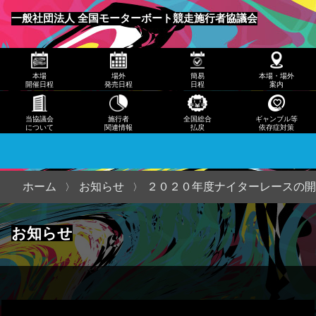
発売
一般社団法人 全国モーターボート競走施行者協議会
日程
メニュー
簡易
本場
場外
簡易
本場・場外
日程
開催日程
発売日程
日程
案内
本
当協議会
施行者
全国総合
ギャンブル等
について
関連情報
払戻
依存症対策
場・
場外
案内
ホーム
お知らせ
２０２０年度ナイターレースの開
当協
お知らせ
議会
につ
いて
施行