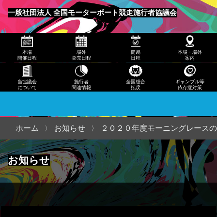
発売
一般社団法人 全国モーターボート競走施行者協議会
日程
メニュー
簡易
本場
場外
簡易
本場・場外
日程
開催日程
発売日程
日程
案内
本
当協議会
施行者
全国総合
ギャンブル等
について
関連情報
払戻
依存症対策
場・
場外
案内
ホーム
お知らせ
２０２０年度モーニングレースの
当協
お知らせ
議会
につ
いて
施行