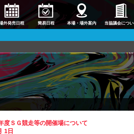
場外発売日程
簡易日程
本場・場外案内
当協議会につい
年度ＳＧ競走等の開催場について
月 1日