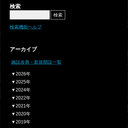
者関
検索
連情
報
検索機能ヘルプ
全国
総合
アーカイブ
払戻
施設改善・新規開設一覧
ギャ
▼2026年
ンブ
▼2025年
ル等
▼2024年
依存
▼2022年
症対
▼2021年
策
▼2020年
▼2019年