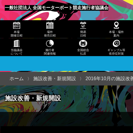
発売
一般社団法人 全国モーターボート競走施行者協議会
日程
メニュー
簡易
本場
場外
簡易
本場・場外
日程
開催日程
発売日程
日程
案内
本
当協議会
施行者
全国総合
ギャンブル等
について
関連情報
払戻
依存症対策
場・
場外
案内
ホーム
施設改善・新規開設
2016年10月の施設
当協
施設改善・新規開設
議会
につ
いて
施行