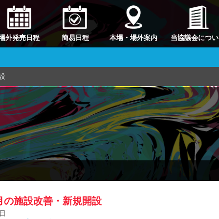
場外発売日程
簡易日程
本場・場外案内
当協議会につい
設
8月の施設改善・新規開設
1日