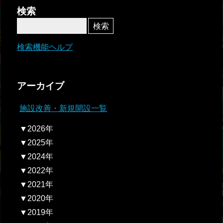
者関
検索
連情
報
検索機能ヘルプ
全国
総合
アーカイブ
払戻
施設改善・新規開設一覧
ギャ
▼2026年
ンブ
▼2025年
ル等
▼2024年
依存
▼2022年
症対
▼2021年
策
▼2020年
▼2019年