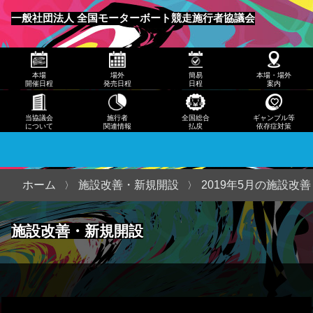
発売
一般社団法人 全国モーターボート競走施行者協議会
日程
メニュー
簡易
本場
場外
簡易
本場・場外
日程
開催日程
発売日程
日程
案内
本
当協議会
施行者
全国総合
ギャンブル等
について
関連情報
払戻
依存症対策
場・
場外
案内
ホーム
施設改善・新規開設
2019年5月の施設改
当協
施設改善・新規開設
議会
につ
いて
施行