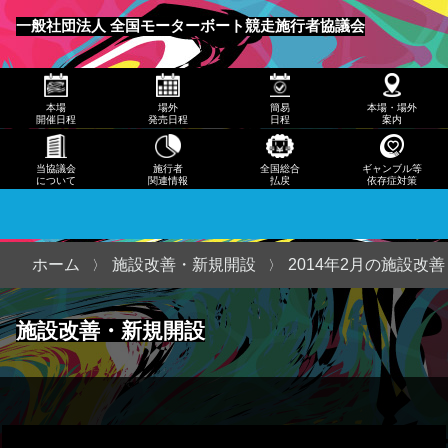
発売
一般社団法人 全国モーターボート競走施行者協議会
日程
メニュー
簡易
本場
場外
簡易
本場・場外
日程
開催日程
発売日程
日程
案内
本
当協議会
施行者
全国総合
ギャンブル等
について
関連情報
払戻
依存症対策
場・
場外
案内
ホーム
施設改善・新規開設
2014年2月の施設改
当協
施設改善・新規開設
議会
につ
いて
施行