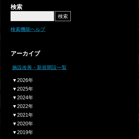
者関
検索
連情
報
検索機能ヘルプ
全国
総合
アーカイブ
払戻
施設改善・新規開設一覧
ギャ
▼2026年
ンブ
▼2025年
ル等
▼2024年
依存
▼2022年
症対
▼2021年
策
▼2020年
▼2019年