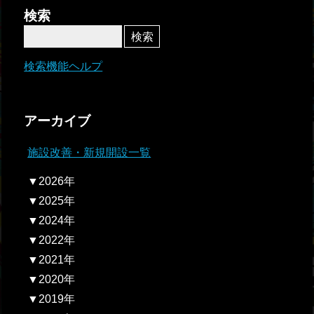
者関
検索
連情
報
検索機能ヘルプ
全国
総合
アーカイブ
払戻
施設改善・新規開設一覧
ギャ
▼2026年
ンブ
▼2025年
ル等
▼2024年
依存
▼2022年
症対
▼2021年
策
▼2020年
▼2019年