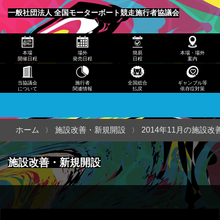
発売
一般社団法人 全国モーターボート競走施行者協議会
日程
メニュー
簡易
本場
場外
簡易
本場・場外
日程
開催日程
発売日程
日程
案内
本
当協議会
施行者
全国総合
ギャンブル等
について
関連情報
払戻
依存症対策
場・
場外
案内
ホーム
施設改善・新規開設
2014年11月の施設
当協
施設改善・新規開設
議会
につ
いて
施行