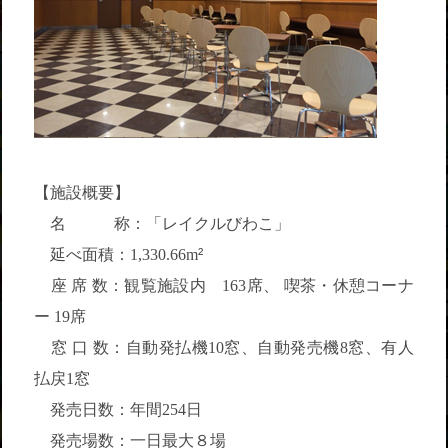
【施設概要】
名 称：「レイクルびわこ」
延べ面積：
²
1,330.66m
座 席 数：観覧施設内
席、 喫茶・休憩コーナ
163
ー
席
19
窓 口 数：自動発払機
窓、自動発売機
窓、有人
10
8
払戻
窓
1
発売日数：年間
日
254
発売場数：一日最大８場