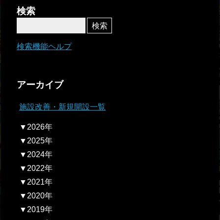
者関
検索
連情
報
検索機能ヘルプ
全国
総合
アーカイブ
払戻
施設改善・新規開設一覧
ギャ
▼2026年
ンブ
▼2025年
ル等
▼2024年
依存
▼2022年
症対
▼2021年
策
▼2020年
▼2019年