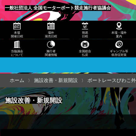
発売
一般社団法人 全国モーターボート競走施行者協議会
日程
メニュー
簡易
本場
場外
簡易
本場・場外
日程
開催日程
発売日程
日程
案内
本
当協議会
施行者
全国総合
ギャンブル等
について
関連情報
払戻
依存症対策
場・
場外
案内
ホーム
施設改善・新規開設
ボートレースびわこ外
当協
施設改善・新規開設
議会
につ
いて
施行