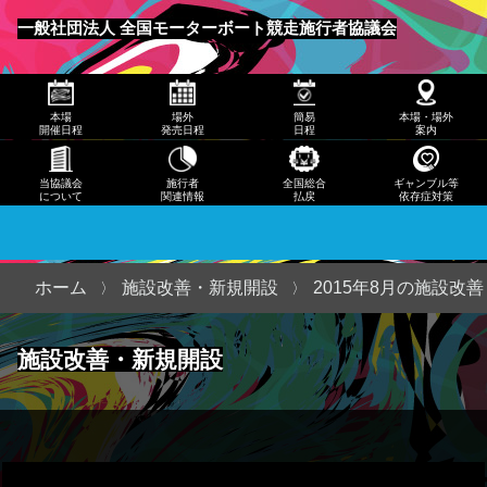
発売
一般社団法人 全国モーターボート競走施行者協議会
日程
メニュー
簡易
本場
場外
簡易
本場・場外
日程
開催日程
発売日程
日程
案内
本
当協議会
施行者
全国総合
ギャンブル等
について
関連情報
払戻
依存症対策
場・
場外
案内
ホーム
施設改善・新規開設
2015年8月の施設改
当協
施設改善・新規開設
議会
につ
いて
施行