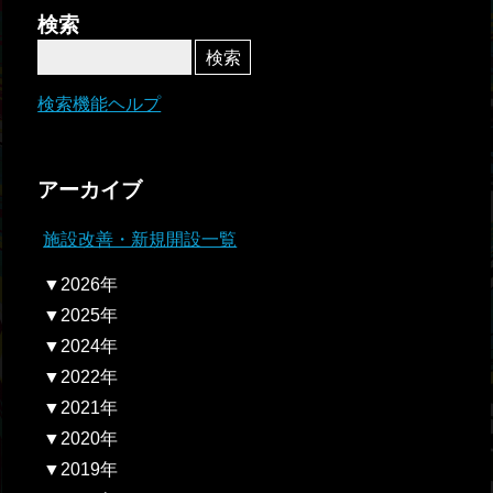
者関
検索
連情
報
検索機能ヘルプ
全国
総合
アーカイブ
払戻
施設改善・新規開設一覧
ギャ
▼2026年
ンブ
▼2025年
ル等
▼2024年
依存
▼2022年
症対
▼2021年
策
▼2020年
▼2019年