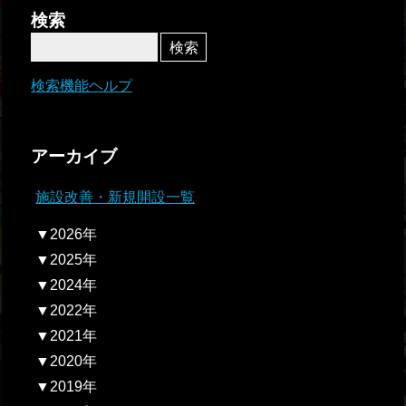
者関
検索
連情
報
検索機能ヘルプ
全国
総合
アーカイブ
払戻
施設改善・新規開設一覧
ギャ
▼2026年
ンブ
▼2025年
ル等
▼2024年
依存
▼2022年
症対
▼2021年
策
▼2020年
▼2019年