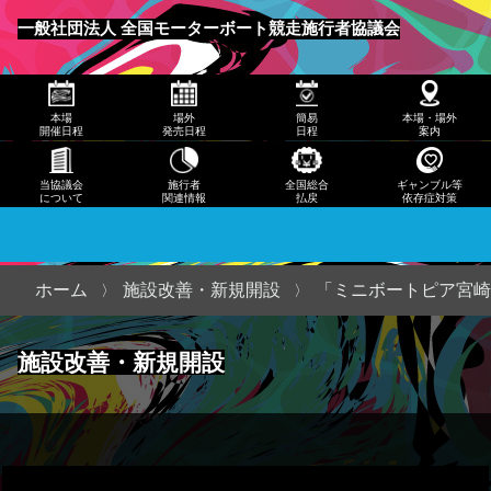
発売
一般社団法人 全国モーターボート競走施行者協議会
日程
メニュー
簡易
本場
場外
簡易
本場・場外
日程
開催日程
発売日程
日程
案内
本
当協議会
施行者
全国総合
ギャンブル等
について
関連情報
払戻
依存症対策
場・
場外
案内
ホーム
施設改善・新規開設
「ミニボートピア宮崎
当協
施設改善・新規開設
議会
につ
いて
施行