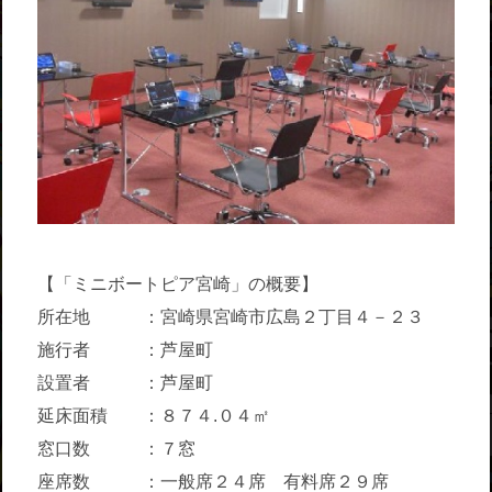
【「ミニボートピア宮崎」の概要】
所在地 ：宮崎県宮崎市広島２丁目４－２３
施行者 ：芦屋町
設置者 ：芦屋町
延床面積 ：８７４.０４㎡
窓口数 ：７窓
座席数 ：一般席２４席 有料席２９席