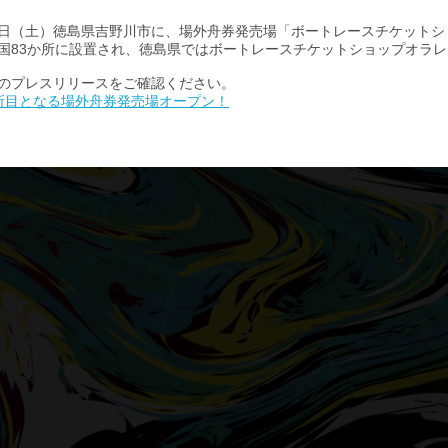
0月1日（土）徳島県吉野川市に、場外舟券発売場「ボートレースチケッ
国83か所に設置され、徳島県ではボートレースチケットショップオラレ
のプレスリリースをご確認ください。
所目となる場外舟券発売場オープン！