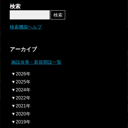
者関
検索
連情
報
検索機能ヘルプ
全国
総合
アーカイブ
払戻
施設改善・新規開設一覧
ギャ
▼2026年
ンブ
▼2025年
ル等
▼2024年
依存
▼2022年
症対
▼2021年
策
▼2020年
▼2019年