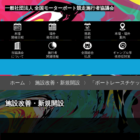
発売
一般社団法人 全国モーターボート競走施行者協議会
日程
メニュー
簡易
本場
場外
簡易
本場・場外
日程
開催日程
発売日程
日程
案内
本
当協議会
施行者
全国総合
ギャンブル等
について
関連情報
払戻
依存症対策
場・
場外
案内
ホーム
施設改善・新規開設
「ボートレースチケッ
当協
施設改善・新規開設
議会
につ
いて
施行