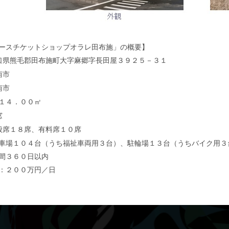
ースチケットショップオラレ田布施」の概要】
口県熊毛郡田布施町大字麻郷字長田屋３９２５－３１
南市
南市
１４．００㎡
窓
般席１８席、有料席１０席
車場１０４台（うち福祉車両用３台）、駐輪場１３台（うちバイク用３
間３６０日以内
：２００万円／日