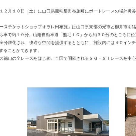
２月１０日（土）に山口県熊毛郡田布施町にボートレースの場外舟券
スチケットショップオラレ田布施」は山口県東部の光市と柳井市を結
ら車で約１０分、山陽自動車道「熊毛ＩＣ」から約３０分のところに位
分煙化され、快適な空間を提供するとともに、施設内には４０インチ
することができます。
徳山の全レースをはじめ、全国で開催されるＳＧ・ＧⅠレースを中心