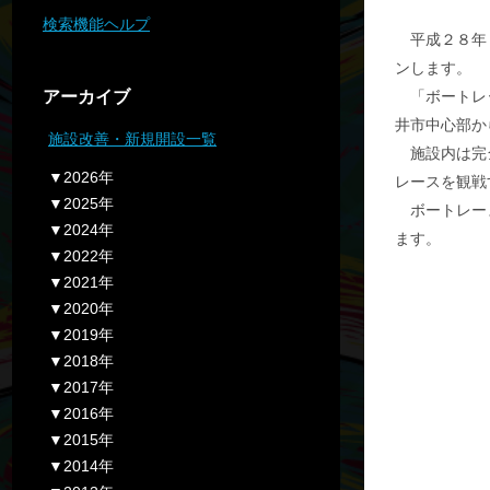
検索機能ヘルプ
平成２８年１
ンします。
アーカイブ
「ボートレー
井市中心部か
施設改善・新規開設一覧
施設内は完全
▼2026年
レースを観戦
▼2025年
ボートレース
▼2024年
ます。
▼2022年
▼2021年
▼2020年
▼2019年
▼2018年
▼2017年
▼2016年
▼2015年
▼2014年