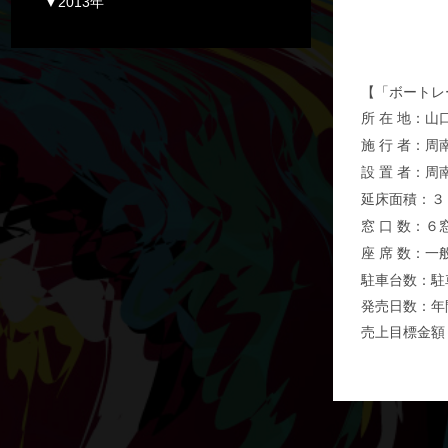
▼2013年
【「ボートレ
所
在
地：山
施
行
者：周
設
置
者：周
延床面積：３
窓
口
数：６
座
席
数：一
駐車台数：駐
発売日数：年
売上目標金額