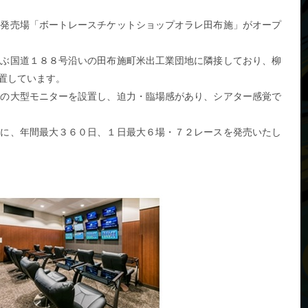
発売場「ボートレースチケットショップオラレ田布施」がオープ
ぶ国道１８８号沿いの田布施町米出工業団地に隣接しており、柳
置しています。
の大型モニターを設置し、迫力・臨場感があり、シアター感覚で
に、年間最大３６０日、１日最大６場・７２レースを発売いたし