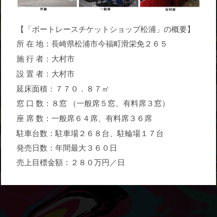
【「ボートレースチケットショップ松浦」の概要】
所
在
地：長崎県松浦市今福町滑栄免２６５
施
行
者：大村市
設
置
者：大村市
延床面積：７７０．８７㎡
窓
口
数：８窓
（一般席５窓、有料席３窓）
座
席
数：一般席６４席、有料席３６席
駐車台数：駐車場２６８台、駐輪場１７台
発売日数：年間最大３６０日
売上目標金額：２８０万円／日