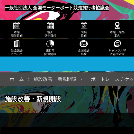
発売
一般社団法人 全国モーターボート競走施行者協議会
日程
メニュー
簡易
本場
場外
簡易
本場・場外
日程
開催日程
発売日程
日程
案内
本
当協議会
施行者
全国総合
ギャンブル等
について
関連情報
払戻
依存症対策
場・
場外
案内
ホーム
施設改善・新規開設
「ボートレースチケッ
当協
施設改善・新規開設
議会
につ
いて
施行