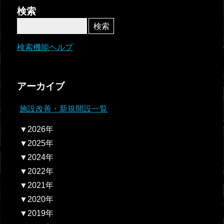
者関
検索
連情
報
検索機能ヘルプ
全国
総合
アーカイブ
払戻
施設改善・新規開設一覧
ギャ
▼2026年
ンブ
▼2025年
ル等
▼2024年
依存
▼2022年
症対
▼2021年
策
▼2020年
▼2019年