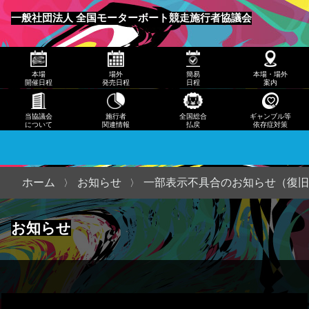
発売
一般社団法人 全国モーターボート競走施行者協議会
日程
メニュー
簡易
本場
場外
簡易
本場・場外
日程
開催日程
発売日程
日程
案内
本
当協議会
施行者
全国総合
ギャンブル等
について
関連情報
払戻
依存症対策
場・
場外
案内
ホーム
お知らせ
一部表示不具合のお知らせ（復旧
当協
お知らせ
議会
につ
いて
施行