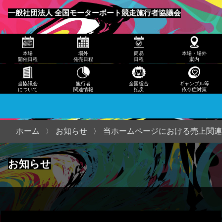
発売
一般社団法人 全国モーターボート競走施行者協議会
日程
メニュー
簡易
本場
場外
簡易
本場・場外
日程
開催日程
発売日程
日程
案内
本
当協議会
施行者
全国総合
ギャンブル等
について
関連情報
払戻
依存症対策
場・
場外
案内
ホーム
お知らせ
当ホームページにおける売上関連
当協
お知らせ
議会
につ
いて
施行