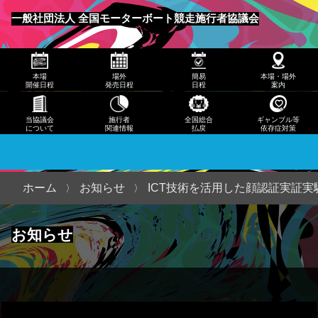
発売
一般社団法人 全国モーターボート競走施行者協議会
日程
メニュー
簡易
本場
場外
簡易
本場・場外
日程
開催日程
発売日程
日程
案内
本
当協議会
施行者
全国総合
ギャンブル等
について
関連情報
払戻
依存症対策
場・
場外
案内
ホーム
お知らせ
ICT技術を活用した顔認証実証
当協
お知らせ
議会
につ
いて
施行