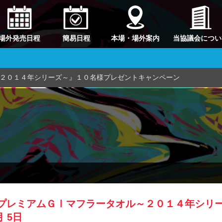
場外発売日程
簡易日程
本場・場外案内
当協議会につい
２０１４年シリーズ～』１０名様プレゼントキャンペーン
プレミアムＧⅠマフラータオル～２０１４年シリ
月 5日