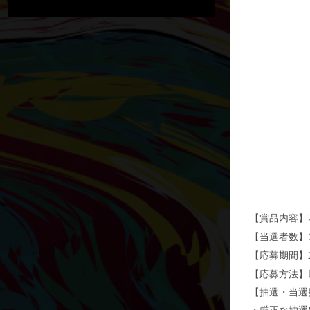
【賞品内容】
【当選者数】
【応募期間】
【応募方法】
【抽選・当選
・厳正な抽選