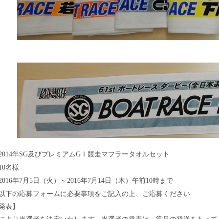
年
及びプレミアム
Ⅰ競走マフラータオルセット
2014
SG
G
名様
10
年
月
日（火）～
年
月
日（木）午前
時まで
2016
7
5
2016
7
14
10
以下の応募フォームに必要事項をご記入の上、ご応募ください
発表】
により当選者を決定いたします。当選者の発表は、賞品の発送をもって