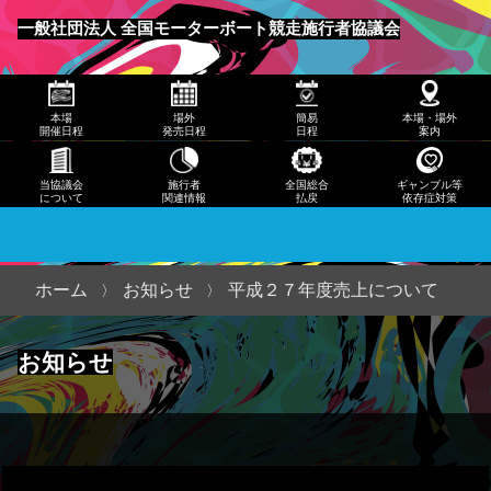
発売
一般社団法人 全国モーターボート競走施行者協議会
日程
メニュー
簡易
本場
場外
簡易
本場・場外
日程
開催日程
発売日程
日程
案内
本
当協議会
施行者
全国総合
ギャンブル等
について
関連情報
払戻
依存症対策
場・
場外
案内
ホーム
お知らせ
平成２７年度売上について
当協
お知らせ
議会
につ
いて
施行