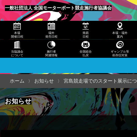
発売
一般社団法人 全国モーターボート競走施行者協議会
日程
メニュー
簡易
本場
場外
簡易
本場・場外
日程
開催日程
発売日程
日程
案内
本
当協議会
施行者
全国総合
ギャンブル等
について
関連情報
払戻
依存症対策
場・
場外
案内
ホーム
お知らせ
宮島競走場でのスタート展示につ
当協
お知らせ
議会
につ
いて
施行