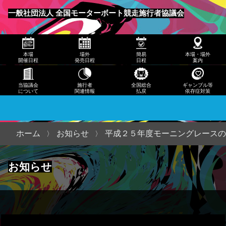
発売
一般社団法人 全国モーターボート競走施行者協議会
日程
メニュー
簡易
本場
場外
簡易
本場・場外
日程
開催日程
発売日程
日程
案内
本
当協議会
施行者
全国総合
ギャンブル等
について
関連情報
払戻
依存症対策
場・
場外
案内
ホーム
お知らせ
平成２５年度モーニングレースの
当協
お知らせ
議会
につ
いて
施行