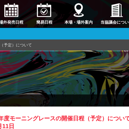
場外発売日程
簡易日程
本場・場外案内
当協議会につい
（予定）について
年度モーニングレースの開催日程（予定）につい
月11日