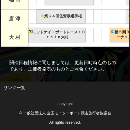
福 岡
第６４回佐賀県選手権
唐 津
ミッドナイトボートレース１０
第５回Ｂ
大 村
ｔｈｉｎ大村
ーナメ
開催日程情報に関しましては、更新日時時点のもの
であり、主催者発表のものとご照合ください。
リンク一覧
copyright
© 一般社団法人 全国モーターボート競走施行者協議会
All rights reserved.