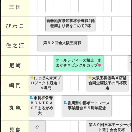
三 国
新春滋賀県知事杯争奪戦?琵
び わ こ
琶湖より愛をこめて?杯
第６２回全大阪王将戦
住 之 江
オールレディース競走 あ
尼 崎
まがさきピンクルカップ
にっぽん未来プ
大阪王将徳島４店舗
ロジェクト競走ｉ
合同企画餃子の日杯競
鳴 門
ｎ鳴門
走
市長杯争奪
ＢＯＡＴＲＡ
香川県中部ボートレース
丸 亀
ＣＥまるがめ
事業組合５５周年記念
大…
第３９回日本モーターボ
◇
児 島
ト選手会会長杯