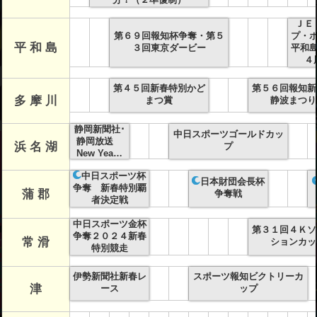
ＪＥ
第６９回報知杯争奪・第５
プ・
平 和 島
３回東京ダービー
平和
４
第４５回新春特別かど
第５６回報知新
多 摩 川
まつ賞
静波まつり
静岡新聞社･
中日スポーツゴールドカッ
静岡放送
浜 名 湖
プ
New Yea…
中日スポーツ杯
日本財団会長杯
争奪 新春特別覇
蒲 郡
争奪戦
者決定戦
中日スポーツ金杯
第３１回４Ｋソ
争奪２０２４新春
常 滑
ションカッ
特別競走
伊勢新聞社新春レ
スポーツ報知ビクトリーカ
津
ース
ップ