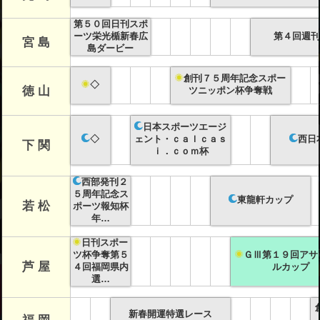
第５０回日刊スポ
ーツ栄光楯新春広
第４回週刊
宮 島
島ダービー
創刊７５周年記念スポー
◇
徳 山
ツニッポン杯争奪戦
日本スポーツエージ
◇
ェント・ｃａｌｃａｓ
西日
下 関
ｉ．ｃｏｍ杯
西部発刊２
５周年記念ス
東龍軒カップ
若 松
ポーツ報知杯
年…
日刊スポー
ツ杯争奪第５
ＧⅢ第１９回アサ
芦 屋
４回福岡県内
ルカップ
選…
新春開運特選レース