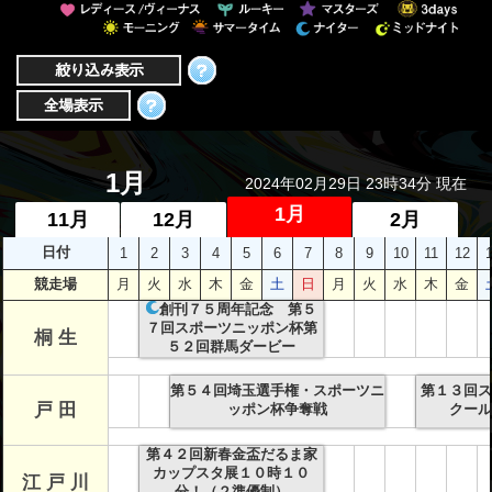
者関
連情
報
全国
総合
1月
2024年02月29日 23時34分 現在
払戻
1月
11月
12月
2月
日付
1
2
3
4
5
6
7
8
9
10
11
12
ギャ
競走場
月
火
水
木
金
土
日
月
火
水
木
金
ンブ
創刊７５周年記念 第５
ル等
７回スポーツニッポン杯第
桐 生
依存
５２回群馬ダービー
症対
第５４回埼玉選手権・スポーツニ
第１３回ス
策
戸 田
ッポン杯争奪戦
クール
第４２回新春金盃だるま家
カップスタ展１０時１０
江 戸 川
分！（２準優制）