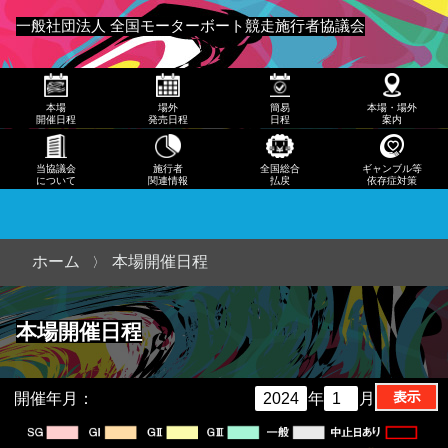
発売
一般社団法人 全国モーターボート競走施行者協議会
日程
メニュー
簡易
本場
場外
簡易
本場・場外
日程
開催日程
発売日程
日程
案内
本
当協議会
施行者
全国総合
ギャンブル等
について
関連情報
払戻
依存症対策
場・
場外
案内
ホーム
本場開催日程
当協
本場開催日程
議会
につ
いて
開催年月：
年
月
施行