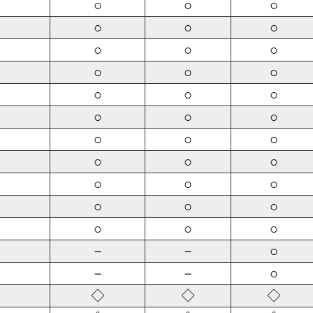
○
○
○
○
○
○
○
○
○
○
○
○
○
○
○
○
○
○
○
○
○
○
○
○
○
○
○
○
○
○
○
○
○
－
－
○
－
－
○
◇
◇
◇