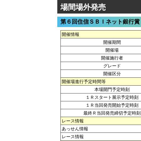
場間場外発売
第６回住信ＳＢＩネット銀行賞
開催情報
開催期間
開催場
開催施行者
グレード
開催区分
開催場進行予定時間等
本場開門予定時刻
１Ｒスタート展示予定時刻
１Ｒ当回発売開始予定時刻
最終Ｒ当回発売締切予定時刻
レース情報
あっせん情報
レース情報