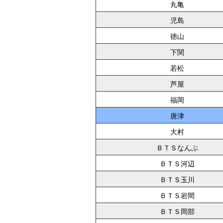
丸亀
児島
徳山
下関
若松
芦屋
福岡
唐津
大村
ＢＴＳなんぶ
ＢＴＳ河辺
ＢＴＳ玉川
ＢＴＳ岩間
ＢＴＳ岡部