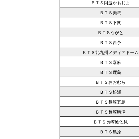
ＢＴＳ阿波かもじま
ＢＴＳ美馬
ＢＴＳ下関
ＢＴＳながと
ＢＴＳ西予
ＢＴＳ北九州メディアドーム
ＢＴＳ嘉麻
ＢＴＳ鹿島
ＢＴＳおおむら
ＢＴＳ松浦
ＢＴＳ長崎五島
ＢＴＳ長崎時津
ＢＴＳ長崎波佐見
ＢＴＳ島原