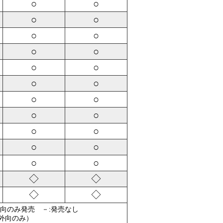
○
○
○
○
○
○
○
○
○
○
○
○
○
○
○
○
○
○
○
○
○
○
◇
◇
◇
◇
外向のみ発売 －:発売なし
（外向のみ）