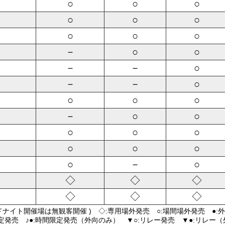
○
○
○
○
○
○
○
○
○
－
○
○
－
－
○
－
－
○
○
○
○
－
○
○
○
○
○
○
○
○
○
－
○
◇
◇
◇
◇
◇
◇
ドナイト開催場は無観客開催 ) ◇:専用場外発売 ○:場間場外発売 ●:
限定発売 ♪●:時間限定発売（外向のみ） ▼○:リレー発売 ▼●:リレー