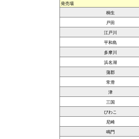
発売場
桐生
戸田
江戸川
平和島
多摩川
浜名湖
蒲郡
常滑
津
三国
びわこ
尼崎
鳴門