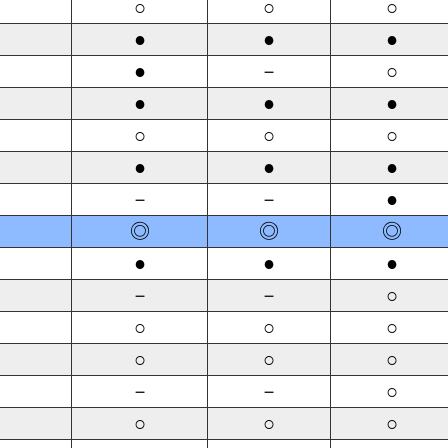
○
○
○
●
●
●
●
－
○
●
●
●
○
○
○
●
●
●
－
－
●
◎
◎
◎
●
●
●
－
－
○
○
○
○
○
○
○
－
－
○
○
○
○