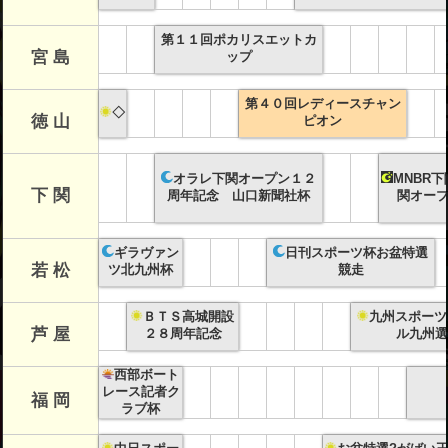
第１１回ポカリスエットカ
宮 島
ップ
第４０回レディースチャン
◇
徳 山
ピオン
オラレ下関オープン１２
MNBR下
下 関
周年記念 山口新聞社杯
関オープ
ギラヴァン
日刊スポーツ杯お盆特選
若 松
ツ北九州杯
競走
ＢＴＳ高城開設
九州スポーツ
芦 屋
２８周年記念
ル九州選
西部ボート
レース記者ク
福 岡
ラブ杯