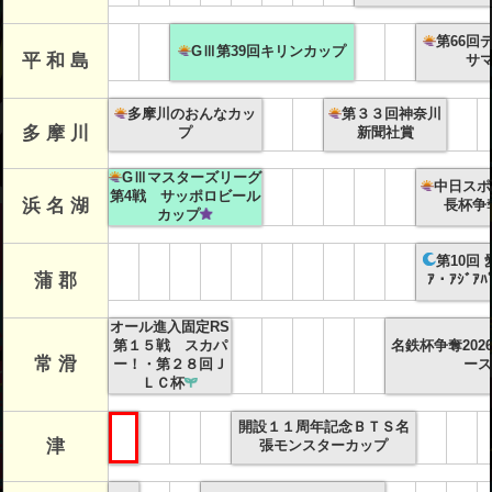
第66回
GⅢ第39回キリンカップ
平 和 島
サ
多摩川のおんなカッ
第３３回神奈川
多 摩 川
プ
新聞社賞
GⅢマスターズリーグ
中日スポ
第4戦 サッポロビール
浜 名 湖
長杯争
カップ
第10回
蒲 郡
ｱ・ｱｼﾞｱ
オール進入固定RS
第１５戦 スカパ
名鉄杯争奪202
常 滑
ー！・第２８回Ｊ
ース
ＬＣ杯
開設１１周年記念ＢＴＳ名
津
張モンスターカップ