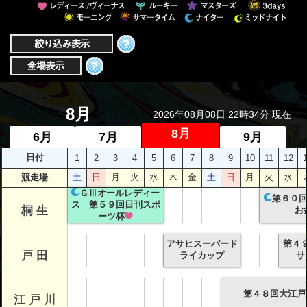
者関
連情
報
全国
総合
8月
2026年08月08日 22時34分 現在
払戻
8月
6月
7月
9月
日付
1
2
3
4
5
6
7
8
9
10
11
12
ギャ
競走場
土
日
月
火
水
木
金
土
日
月
火
水
ンブ
ＧⅢオールレディー
ル等
第６０
ス 第５９回日刊スポ
桐 生
お
依存
ーツ杯
症対
アサヒスーパード
第４
策
戸 田
ライカップ
サ
第４８回大江戸
江 戸 川