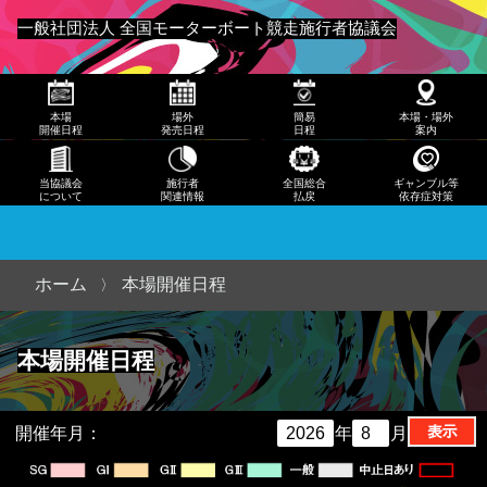
発売
一般社団法人 全国モーターボート競走施行者協議会
日程
メニュー
簡易
本場
場外
簡易
本場・場外
日程
開催日程
発売日程
日程
案内
本
当協議会
施行者
全国総合
ギャンブル等
について
関連情報
払戻
依存症対策
場・
場外
案内
ホーム
本場開催日程
当協
本場開催日程
議会
につ
いて
開催年月：
年
月
施行