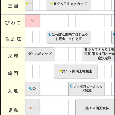
◇
ＢＯＡＴＢｏｙカップ
三 国
◇
び わ こ
にっぽん未来プロジェク
住 之 江
ト競走ｉｎ住之江
ＢＯＡＴＲＡＣＥ振
ダイスポカップ
長賞 第５４回オー
尼 崎
座決定戦
第５７回渦王杯競走
鳴 門
サッポロビールカッ
◇
丸 亀
プ2026
◇
第４４回天領杯
児 島