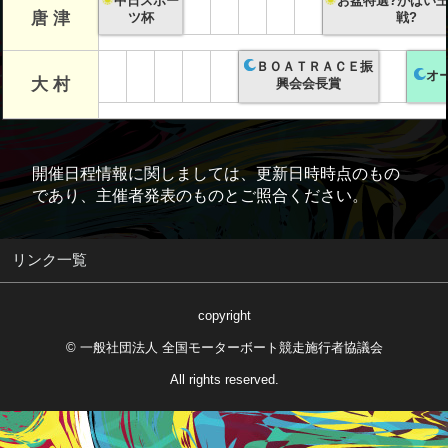
中日スポー
お盆特選?がばい
唐 津
ツ杯
戦?
ＢＯＡＴＲＡＣＥ振
オ
大 村
興会会長賞
開催日程情報に関しましては、更新日時時点のもの
であり、主催者発表のものとご照合ください。
リンク一覧
copyright
© 一般社団法人 全国モーターボート競走施行者協議会
All rights reserved.