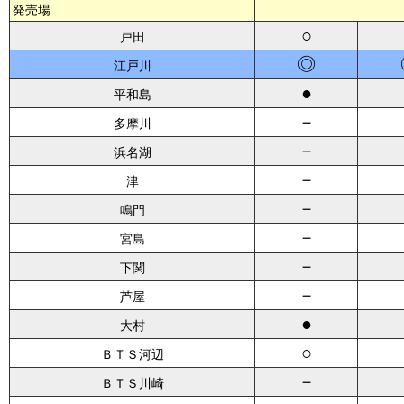
発売場
○
戸田
◎
江戸川
●
平和島
－
多摩川
－
浜名湖
－
津
－
鳴門
－
宮島
－
下関
－
芦屋
●
大村
○
ＢＴＳ河辺
－
ＢＴＳ川崎