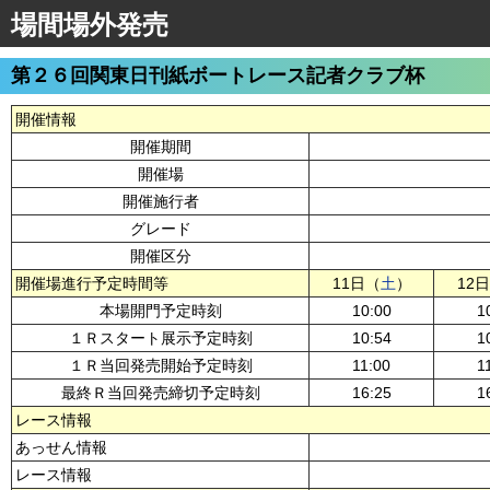
場間場外発売
第２６回関東日刊紙ボートレース記者クラブ杯
開催情報
開催期間
開催場
開催施行者
グレード
開催区分
開催場進行予定時間等
11日（
土
）
12
本場開門予定時刻
10:00
1
１Ｒスタート展示予定時刻
10:54
1
１Ｒ当回発売開始予定時刻
11:00
1
最終Ｒ当回発売締切予定時刻
16:25
1
レース情報
あっせん情報
レース情報