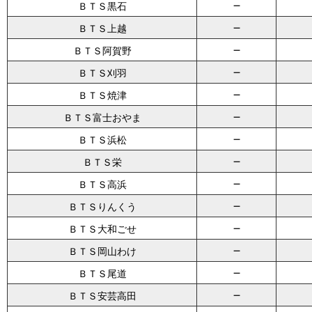
－
ＢＴＳ黒石
－
ＢＴＳ上越
－
ＢＴＳ阿賀野
－
ＢＴＳ刈羽
－
ＢＴＳ焼津
－
ＢＴＳ富士おやま
－
ＢＴＳ浜松
－
ＢＴＳ栄
－
ＢＴＳ高浜
－
ＢＴＳりんくう
－
ＢＴＳ大和ごせ
－
ＢＴＳ岡山わけ
－
ＢＴＳ尾道
－
ＢＴＳ安芸高田