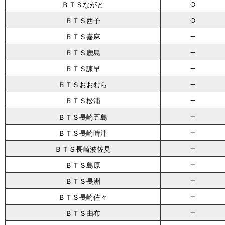
○
ＢＴＳながと
○
ＢＴＳ西予
－
ＢＴＳ嘉麻
－
ＢＴＳ鹿島
－
ＢＴＳ諫早
－
ＢＴＳおおむら
－
ＢＴＳ松浦
－
ＢＴＳ長崎五島
－
ＢＴＳ長崎時津
－
ＢＴＳ長崎波佐見
－
ＢＴＳ島原
－
ＢＴＳ長洲
－
ＢＴＳ長崎佐々
－
ＢＴＳ由布