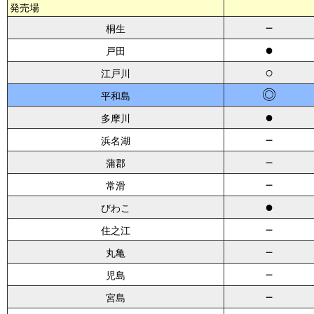
発売場
－
桐生
●
戸田
○
江戸川
◎
平和島
●
多摩川
－
浜名湖
－
蒲郡
－
常滑
●
びわこ
－
住之江
－
丸亀
－
児島
－
宮島