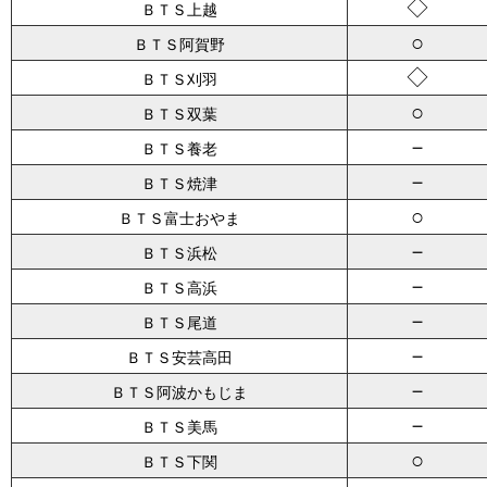
◇
ＢＴＳ上越
○
ＢＴＳ阿賀野
◇
ＢＴＳ刈羽
○
ＢＴＳ双葉
－
ＢＴＳ養老
－
ＢＴＳ焼津
○
ＢＴＳ富士おやま
－
ＢＴＳ浜松
－
ＢＴＳ高浜
－
ＢＴＳ尾道
－
ＢＴＳ安芸高田
－
ＢＴＳ阿波かもじま
－
ＢＴＳ美馬
○
ＢＴＳ下関