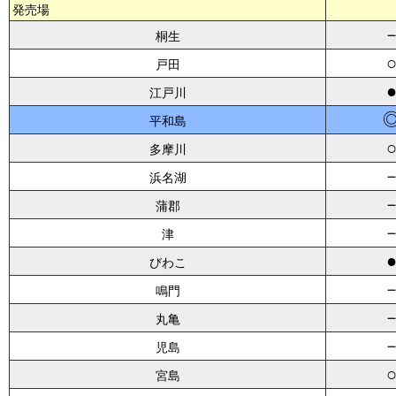
発売場
桐生
戸田
江戸川
平和島
多摩川
浜名湖
蒲郡
津
びわこ
鳴門
丸亀
児島
宮島