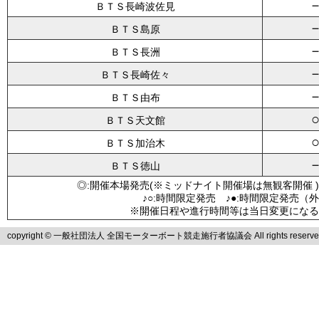
ＢＴＳ長崎波佐見
ＢＴＳ島原
ＢＴＳ長洲
ＢＴＳ長崎佐々
ＢＴＳ由布
ＢＴＳ天文館
ＢＴＳ加治木
ＢＴＳ徳山
◎:開催本場発売(※ミッドナイト開催場は無観客開催 )
♪○:時間限定発売 ♪●:時間限定発売（
※開催日程や進行時間等は当日変更になる
copyright © 一般社団法人 全国モーターボート競走施行者協議会 All rights reserve