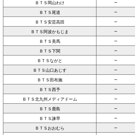
－
ＢＴＳ岡山わけ
－
ＢＴＳ尾道
－
ＢＴＳ安芸高田
－
ＢＴＳ阿波かもじま
－
ＢＴＳ美馬
－
ＢＴＳ下関
－
ＢＴＳながと
－
ＢＴＳ山口あじす
－
ＢＴＳ田布施
－
ＢＴＳ西予
－
ＢＴＳ北九州メディアドーム
－
ＢＴＳ鹿島
－
ＢＴＳ諫早
－
ＢＴＳおおむら