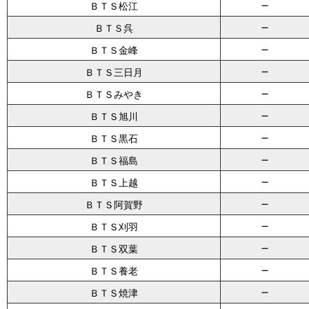
－
ＢＴＳ松江
－
ＢＴＳ呉
－
ＢＴＳ金峰
－
ＢＴＳ三日月
－
ＢＴＳみやき
－
ＢＴＳ旭川
－
ＢＴＳ黒石
－
ＢＴＳ福島
－
ＢＴＳ上越
－
ＢＴＳ阿賀野
－
ＢＴＳ刈羽
－
ＢＴＳ双葉
－
ＢＴＳ養老
－
ＢＴＳ焼津