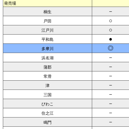
発売場
－
桐生
○
戸田
○
江戸川
●
平和島
◎
多摩川
－
浜名湖
－
蒲郡
－
常滑
－
津
－
三国
－
びわこ
－
住之江
－
鳴門