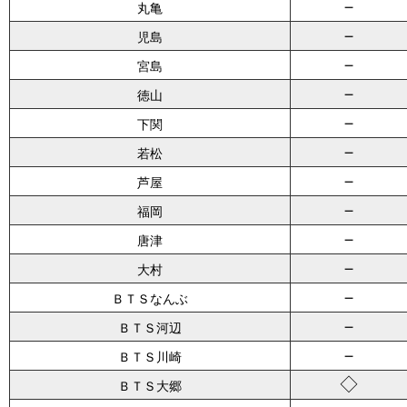
－
丸亀
－
児島
－
宮島
－
徳山
－
下関
－
若松
－
芦屋
－
福岡
－
唐津
－
大村
－
ＢＴＳなんぶ
－
ＢＴＳ河辺
－
ＢＴＳ川崎
◇
ＢＴＳ大郷