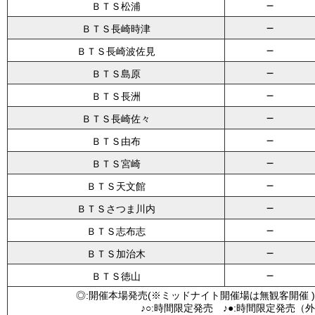
－
ＢＴＳ松浦
－
ＢＴＳ長崎時津
－
ＢＴＳ長崎波佐見
－
ＢＴＳ島原
－
ＢＴＳ長洲
－
ＢＴＳ長崎佐々
－
ＢＴＳ由布
－
ＢＴＳ宮崎
－
ＢＴＳ天文館
－
ＢＴＳさつま川内
－
ＢＴＳ志布志
－
ＢＴＳ加治木
－
ＢＴＳ徳山
◎:開催本場発売(※ミッドナイト開催場は無観客開催 )
♪○:時間限定発売 ♪●:時間限定発売（