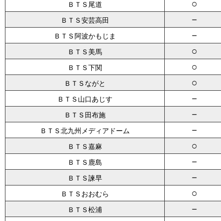
○
ＢＴＳ尾道
－
ＢＴＳ安芸高田
－
ＢＴＳ阿波かもじま
○
ＢＴＳ美馬
○
ＢＴＳ下関
○
ＢＴＳながと
－
ＢＴＳ山口あじす
－
ＢＴＳ田布施
－
ＢＴＳ北九州メディアドーム
○
ＢＴＳ嘉麻
－
ＢＴＳ鹿島
－
ＢＴＳ諫早
○
ＢＴＳおおむら
－
ＢＴＳ松浦