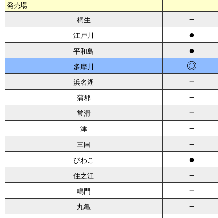
発売場
－
桐生
●
江戸川
●
平和島
◎
多摩川
－
浜名湖
－
蒲郡
－
常滑
－
津
－
三国
●
びわこ
－
住之江
－
鳴門
－
丸亀