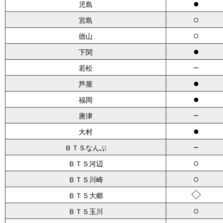
●
児島
○
宮島
○
徳山
●
下関
－
若松
●
芦屋
●
福岡
－
唐津
●
大村
－
ＢＴＳなんぶ
○
ＢＴＳ河辺
○
ＢＴＳ川崎
◇
ＢＴＳ大郷
○
ＢＴＳ玉川