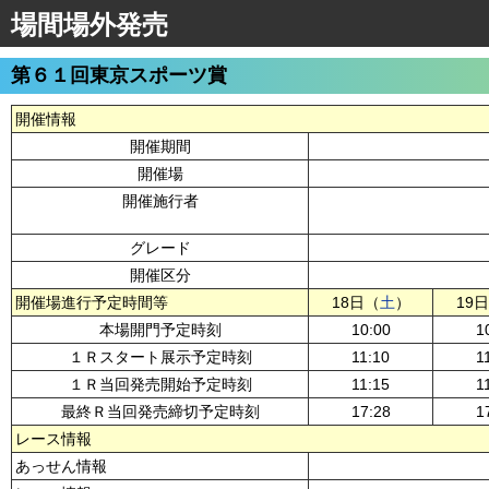
場間場外発売
第６１回東京スポーツ賞
開催情報
開催期間
開催場
開催施行者
グレード
開催区分
開催場進行予定時間等
18日（
土
）
19
本場開門予定時刻
10:00
1
１Ｒスタート展示予定時刻
11:10
1
１Ｒ当回発売開始予定時刻
11:15
1
最終Ｒ当回発売締切予定時刻
17:28
1
レース情報
あっせん情報