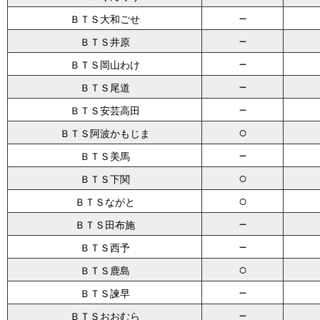
－
ＢＴＳ大和ごせ
－
ＢＴＳ井原
－
ＢＴＳ岡山わけ
－
ＢＴＳ尾道
－
ＢＴＳ安芸高田
○
ＢＴＳ阿波かもじま
－
ＢＴＳ美馬
○
ＢＴＳ下関
○
ＢＴＳながと
－
ＢＴＳ田布施
－
ＢＴＳ西予
○
ＢＴＳ鹿島
－
ＢＴＳ諫早
－
ＢＴＳおおむら