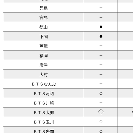
－
児島
－
宮島
●
徳山
●
下関
－
芦屋
－
福岡
－
唐津
－
大村
－
ＢＴＳなんぶ
○
ＢＴＳ河辺
－
ＢＴＳ川崎
◇
ＢＴＳ大郷
○
ＢＴＳ玉川
○
ＢＴＳ岩間