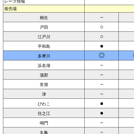
レース情報
発売場
－
桐生
○
戸田
○
江戸川
●
平和島
◎
多摩川
－
浜名湖
－
蒲郡
－
常滑
－
津
●
びわこ
●
住之江
－
鳴門
－
丸亀