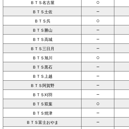
○
ＢＴＳ名古屋
－
ＢＴＳ土佐
○
ＢＴＳ呉
－
ＢＴＳ勝山
－
ＢＴＳ高城
－
ＢＴＳ三日月
○
ＢＴＳ旭川
－
ＢＴＳ黒石
－
ＢＴＳ上越
－
ＢＴＳ阿賀野
－
ＢＴＳ刈羽
○
ＢＴＳ双葉
－
ＢＴＳ焼津
－
ＢＴＳ富士おやま