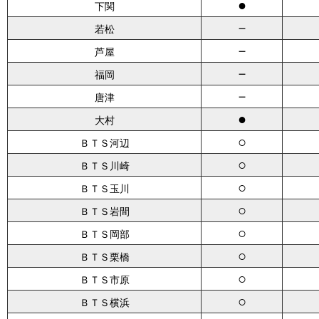
●
下関
－
若松
－
芦屋
－
福岡
－
唐津
●
大村
○
ＢＴＳ河辺
○
ＢＴＳ川崎
○
ＢＴＳ玉川
○
ＢＴＳ岩間
○
ＢＴＳ岡部
○
ＢＴＳ栗橋
○
ＢＴＳ市原
○
ＢＴＳ横浜