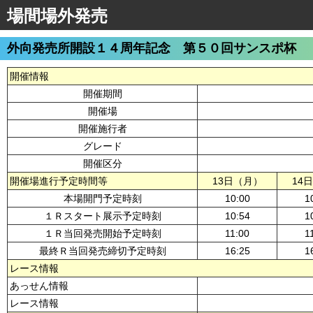
場間場外発売
外向発売所開設１４周年記念 第５０回サンスポ杯
開催情報
開催期間
開催場
開催施行者
グレード
開催区分
開催場進行予定時間等
13日（月）
14
本場開門予定時刻
10:00
1
１Ｒスタート展示予定時刻
10:54
1
１Ｒ当回発売開始予定時刻
11:00
1
最終Ｒ当回発売締切予定時刻
16:25
1
レース情報
あっせん情報
レース情報