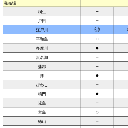
発売場
－
桐生
－
戸田
◎
江戸川
○
平和島
●
多摩川
－
浜名湖
－
蒲郡
●
津
－
びわこ
●
鳴門
－
児島
○
宮島
－
徳山