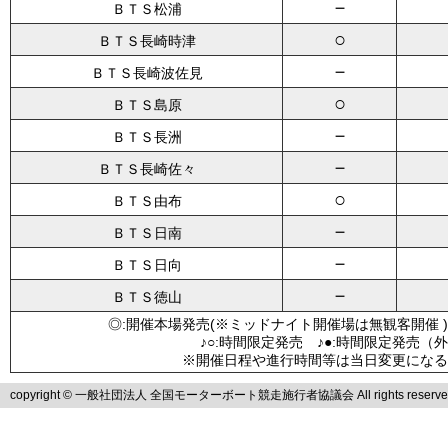
－
ＢＴＳ松浦
○
ＢＴＳ長崎時津
－
ＢＴＳ長崎波佐見
○
ＢＴＳ島原
－
ＢＴＳ長洲
－
ＢＴＳ長崎佐々
○
ＢＴＳ由布
－
ＢＴＳ日南
－
ＢＴＳ日向
－
ＢＴＳ徳山
◎:開催本場発売(※ミッドナイト開催場は無観客開催 )
♪○:時間限定発売 ♪●:時間限定発売（
※開催日程や進行時間等は当日変更になる
copyright © 一般社団法人 全国モーターボート競走施行者協議会 All rights reserve