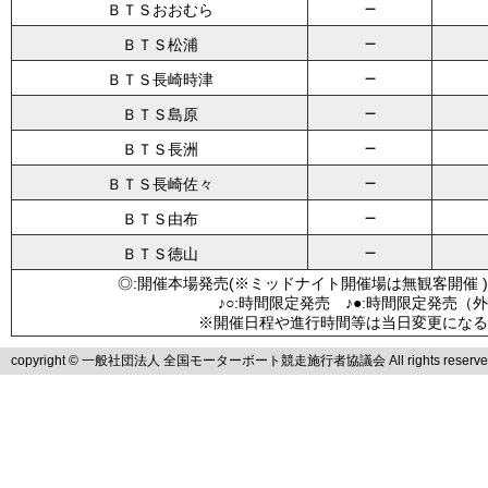
－
ＢＴＳおおむら
－
ＢＴＳ松浦
－
ＢＴＳ長崎時津
－
ＢＴＳ島原
－
ＢＴＳ長洲
－
ＢＴＳ長崎佐々
－
ＢＴＳ由布
－
ＢＴＳ徳山
◎:開催本場発売(※ミッドナイト開催場は無観客開催 )
♪○:時間限定発売 ♪●:時間限定発売（
※開催日程や進行時間等は当日変更になる
copyright © 一般社団法人 全国モーターボート競走施行者協議会 All rights reserve