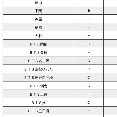
－
徳山
●
下関
－
芦屋
－
福岡
－
大村
○
ＢＴＳ岡部
－
ＢＴＳ栗橋
○
ＢＴＳ名古屋
○
ＢＴＳ京都やわた
○
ＢＴＳ神戸新開地
○
ＢＴＳ朝倉
－
ＢＴＳ土佐
○
ＢＴＳ呉
－
ＢＴＳ三日月