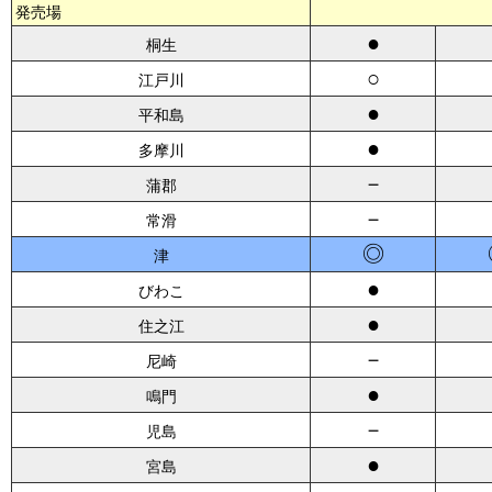
発売場
●
桐生
○
江戸川
●
平和島
●
多摩川
－
蒲郡
－
常滑
◎
津
●
びわこ
●
住之江
－
尼崎
●
鳴門
－
児島
●
宮島