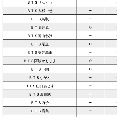
－
ＢＴＳりんくう
－
ＢＴＳ大和ごせ
－
ＢＴＳ鳥取
○
ＢＴＳ井原
－
ＢＴＳ岡山わけ
○
ＢＴＳ尾道
－
ＢＴＳ安芸高田
○
ＢＴＳ阿波かもじま
○
ＢＴＳ下関
－
ＢＴＳながと
－
ＢＴＳ山口あじす
－
ＢＴＳ田布施
－
ＢＴＳ西予
－
ＢＴＳ鹿島