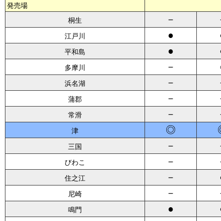
発売場
－
桐生
●
江戸川
●
平和島
－
多摩川
－
浜名湖
－
蒲郡
－
常滑
◎
津
－
三国
－
びわこ
－
住之江
－
尼崎
●
鳴門