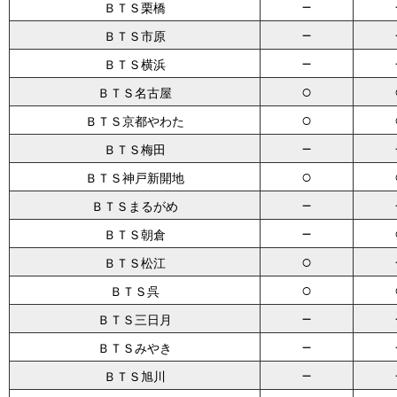
－
ＢＴＳ栗橋
－
ＢＴＳ市原
－
ＢＴＳ横浜
○
ＢＴＳ名古屋
○
ＢＴＳ京都やわた
－
ＢＴＳ梅田
○
ＢＴＳ神戸新開地
－
ＢＴＳまるがめ
－
ＢＴＳ朝倉
○
ＢＴＳ松江
○
ＢＴＳ呉
－
ＢＴＳ三日月
－
ＢＴＳみやき
－
ＢＴＳ旭川