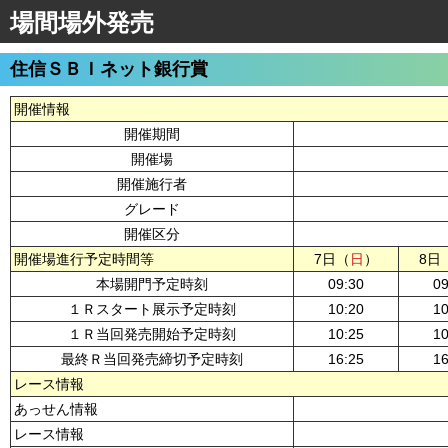
場間場外発売
住信ＳＢＩネット銀行賞
開催情報
開催期間
開催場
開催施行者
グレード
開催区分
開催場進行予定時間等
7日（
日
）
8日
本場開門予定時刻
09:30
09
１Ｒスタート展示予定時刻
10:20
10
１Ｒ当回発売開始予定時刻
10:25
10
最終Ｒ当回発売締切予定時刻
16:25
16
レース情報
あっせん情報
レース情報