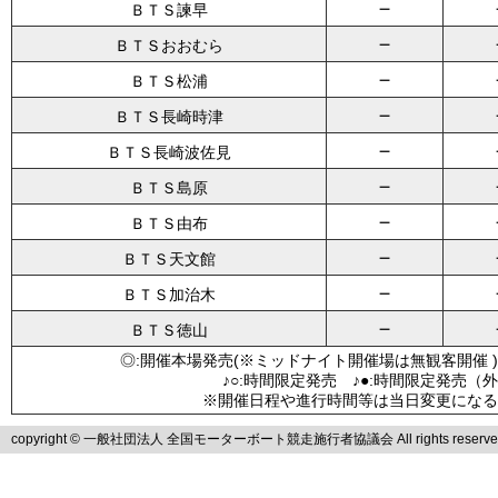
－
ＢＴＳ諫早
－
ＢＴＳおおむら
－
ＢＴＳ松浦
－
ＢＴＳ長崎時津
－
ＢＴＳ長崎波佐見
－
ＢＴＳ島原
－
ＢＴＳ由布
－
ＢＴＳ天文館
－
ＢＴＳ加治木
－
ＢＴＳ徳山
◎:開催本場発売(※ミッドナイト開催場は無観客開催 )
♪○:時間限定発売 ♪●:時間限定発売（
※開催日程や進行時間等は当日変更になる
copyright © 一般社団法人 全国モーターボート競走施行者協議会 All rights reserve